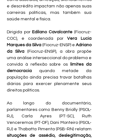
e descrédito impactam não apenas suas 
carreiras políticas, mas também sua 
saúde mental e física. 
Dirigida por 
Edilano Cavalcante
 (Fiocruz-
COC), e coordenada por 
Vera Lucia 
Marques da Silva
 (Fiocruz-ENSP) e 
Adriano 
da Silva
 (Fiocruz-ENSP), a obra propõe 
uma análise interseccional do problema e 
convida à reflexão sobre os 
limites da 
democracia
 quando metade da 
população ainda precisa travar batalhas 
diárias para exercer plenamente seus 
direitos políticos.
Ao longo do documentário, 
parlamentares como Benny Briolly (PSOL-
RJ), Carla Ayres (PT-SC), Ruth 
Venceremos (PT-DF), Dani Monteiro (PSOL-
RJ) e Thabatta Pimenta (PSB-RN) relatam 
situações de assédio, deslegitimação, 