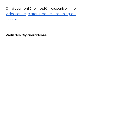
O documentário está disponível no 
Videosaúde, plataforma de streaming da 
Fiocruz
.
Perfil dos Organizadores
Vera Lucia Marques da Silva
 é doutora 
em Ciências Sociais, pesquisadora da 
Escola Nacional de Saúde Pública/Fiocruz 
e coordenadora da pesquisa, argumento 
e roteiro de 
Nossas lutas, nossas vozes
.
Adriano da Silva 
é
doutor em Saúde 
Pública, pesquisador da Fiocruz e vice-
coordenador da pesquisa, argumento e 
roteiro de 
Nossas lutas, nossas vozes
.
Edilano Cavalcante
 é mestrando do 
Programa de Pós-Graduação em 