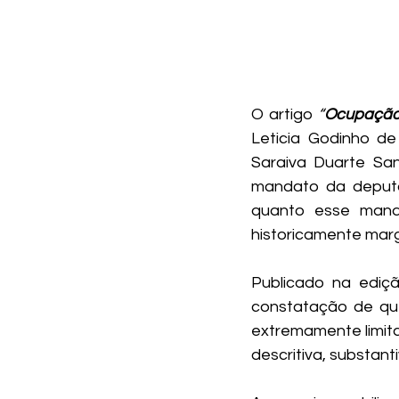
O artigo 
“
Ocupação 
Leticia Godinho de
Saraiva Duarte San
mandato da deput
quanto esse manda
historicamente marg
Publicado na ediç
constatação de que
extremamente limit
descritiva, substant