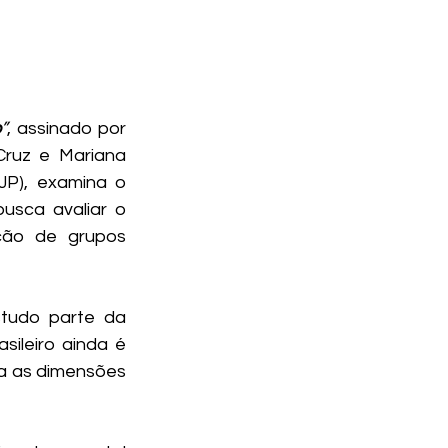
o
”
, assinado por 
ruz e Mariana 
P), examina o 
usca avaliar o 
ão de grupos 
studo parte da 
leiro ainda é 
a as dimensões 