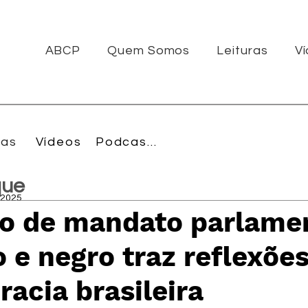
ABCP
Quem Somos
Leituras
V
ras
Vídeos
Podcasts
que
 2025
ão de mandato parlame
 e negro traz reflexõe
acia brasileira