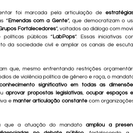
ntar foi marcada pela articulação de 
s “
Emendas com a Gente
”, que democratizam o u
Grupos Fortalecedores
”, voltados ao diálogo com movi
 políticas públicas “
LabPops
”. Essas iniciativas co
o da sociedade civil e ampliar os canais de escuta
cam que, mesmo enfrentando restrições orçamentária
sódios de violência política de gênero e raça, o mandat
econhecimento significativo em todas as dimensõe
u 
aprovar propostas legislativas
, 
ocupar espaços e
iva e 
manter articulação constante
 com organizações
a que a atuação do mandato 
ampliou a presen
gligenciadas no debate público
, fortalecendo a 