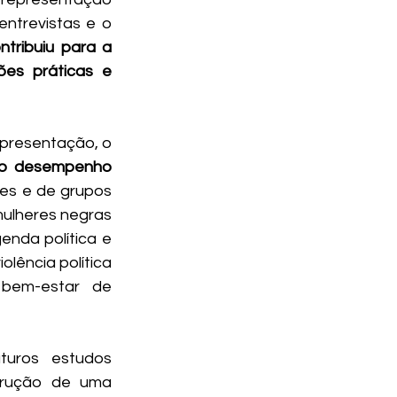
substantiva de mulheres negras e de outros grupos marginalizados. As entrevistas e o 
tribuiu para a 
es práticas e 
presentação, o 
 o desempenho 
es e de grupos 
ulheres negras 
nda política e 
olência política 
bem-estar de 
uros estudos 
trução de uma 