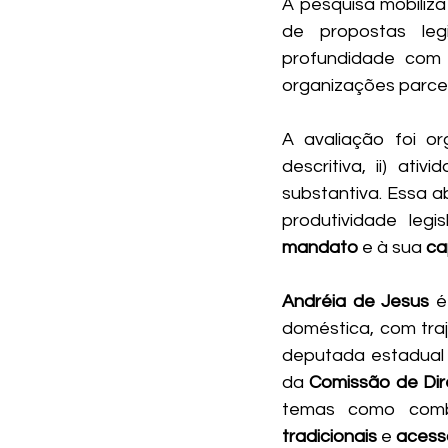
A pesquisa mobiliza
de propostas leg
profundidade com 
organizações parcei
A avaliação foi or
descritiva, ii) ati
substantiva. Essa 
produtividade legi
mandato
 e à sua 
ca
Andréia de Jesus
 é
doméstica, com traj
deputada estadual
da 
Comissão de Dir
temas como com
tradicionais
 e 
acess