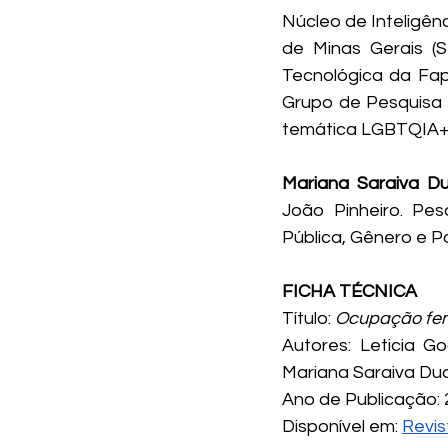
Núcleo de Inteligên
de Minas Gerais (S
Tecnológica da Fape
Grupo de Pesquisa 
temática LGBTQIA+
Mariana Saraiva D
João Pinheiro. Pes
Pública, Gênero e Pol
FICHA TÉCNICA
Título: 
Ocupação fem
Autores: Leticia G
Mariana Saraiva Du
Ano de Publicação:
Disponível em: 
Revist