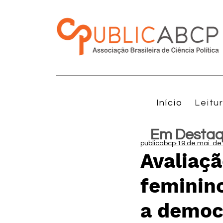
Início
Leitu
Em Desta
publicabcp
19 de mai. de
Avaliaç
feminino
a democr