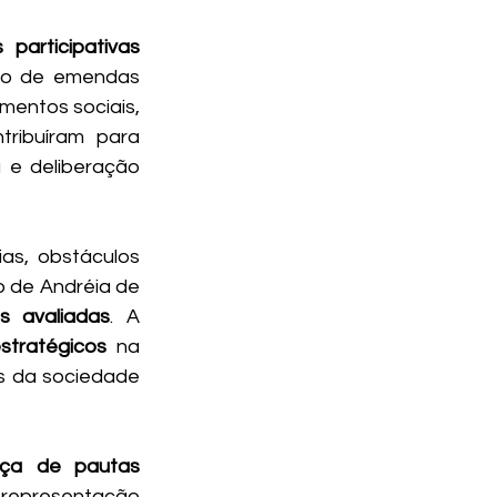
estratégias participativas 
so de emendas 
mentos sociais, 
ntribuíram para 
 e deliberação 
s, obstáculos 
o de Andréia de 
s avaliadas
. A 
stratégicos
 na 
 da sociedade 
ça de pautas 
representação 