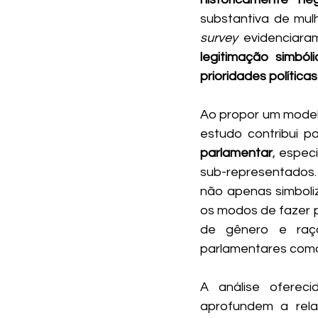
survey
 evidenciara
legitimação simbó
prioridades políticas
Ao propor um modelo
estudo contribui p
parlamentar
, espec
sub-representados. 
não apenas simboliz
os modos de fazer pol
de gênero e raç
parlamentares como
A análise oferec
aprofundem a rela