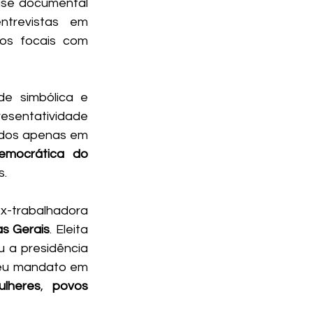
lise documental 
trevistas em 
os focais com 
e simbólica e 
esentatividade 
ados apenas em 
emocrática do 
s.
x-trabalhadora 
as Gerais
. Eleita 
u a presidência 
eu mandato em 
ulheres
, 
povos 