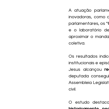
A atuação parlame
inovadoras, como a
parlamentares, os “
e o laboratório de
aproximar o mandat
coletiva.
Os resultados indi
institucionais e epi
Jesus alcançou 
r
deputada consegui
Assembleia Legislat
civil. 
O estudo destac
historicamente ne