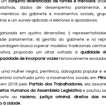
 um 
conjunto diversificado de fontes e métodos
: aná
islativas, dados de desempenho parlamentar, en
membros do gabinete e movimentos sociais, grup
ras e um 
survey
 aplicado a eleitores e apoiadores. 
ganizada em quatro dimensões: i) representatividad
vidade parlamentar, iii) gestão do gabinete e iv) repr
abordagem busca superar modelos tradicionais centr
slativa, propondo um olhar voltado à 
qualidade d
pacidade de incorporar vozes
 historicamente excluída
 uma mulher negra, periférica, advogada popular e e
etória construída junto a movimentos sociais em 
Min
 em 2018 pelo 
Partido dos Trabalhadores
, ela assumi
eitos Humanos da Assembleia Legislativa
 e pautou s
bate ao 
racismo
, 
justiça criminal
, 
direitos das m
o à cidade
. 