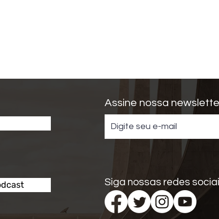
Assine nossa newslette
Seminário na USP discute
Arti
raízes políticas da
conc
militarização de gabinetes
popu
Siga nossas redes sociai
odcast
em democracias
anal
Polí