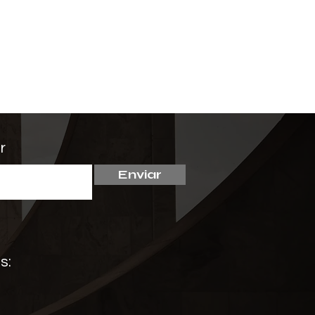
r
Enviar
go discute disputas
eituais sobre
lismo e seus efeitos
s:
íticos na Ciência
tica