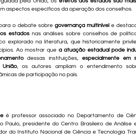
egulada pela União, os 
efeitos dos estados são mais
em aspectos específicos da operação dos conselhos.
 para o debate sobre 
governança multinível
 e destaca
dos estados
 nas análises sobre conselhos de política
 explorado na literatura, que historicamente privile
cípios. Ao mostrar que 
a atuação estadual pode induz
ionamento 
dessas instituições, 
especialmente em s
 União
, os autores ampliam o entendimento sobr
âmicas de participação no país.
le 
é professor associado no Departamento de Ciênci
 Paulo, presidente do Centro Brasileiro de Análise 
or do Instituto Nacional de Ciência e Tecnologia Tr