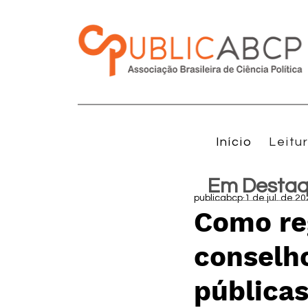
Início
Leitu
Em Desta
publicabcp
1 de jul. de 2
Como re
conselho
pública