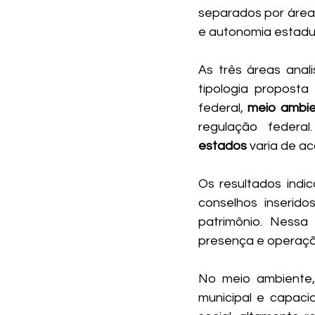
separados por área 
e autonomia estadu
As três áreas anal
tipologia proposta 
federal, 
meio ambi
regulação federa
estados
 varia de a
Os resultados indi
conselhos inserid
patrimônio. Nessa
presença e operaçã
No meio ambiente,
municipal e capaci