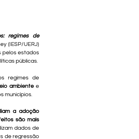
s: regimes de 
ney (IESP/UERJ) 
 pelos estados 
ticas públicas. 
os regimes de 
eio ambiente
 e 
s municípios.
liam a adoção 
eitos são mais 
ilizam dados de 
 de regressão 