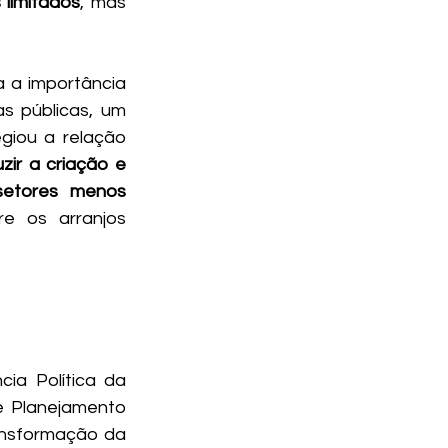
 limitados
, mas 
 a importância 
s públicas, um 
giou a relação 
ir a criação e 
etores menos 
e os arranjos 
a Política da 
e Planejamento 
ansformação da 