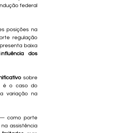
ndução federal 
es posições na 
rte regulação 
presenta baixa 
i
nfluência dos 
ficativo 
sobre 
 é o caso do 
a variação na 
— como porte 
na assistência 