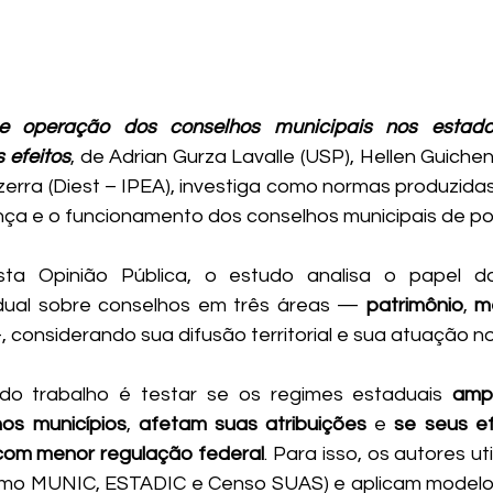
e operação dos conselhos municipais nos estado
 efeitos
, de Adrian Gurza Lavalle (USP), Hellen Guiche
zerra (Diest – IPEA), investiga como normas produzidas
nça e o funcionamento dos conselhos municipais de polí
sta Opinião Pública, o estudo analisa o papel d
dual sobre conselhos em três áreas —
 patrimônio
, 
m
 considerando sua difusão territorial e sua atuação no
 do trabalho é testar se os regimes estaduais 
amp
os municípios
, 
afetam suas atribuições
 e 
se seus ef
com menor regulação federal
. Para isso, os autores ut
omo MUNIC, ESTADIC e Censo SUAS) e aplicam modelos