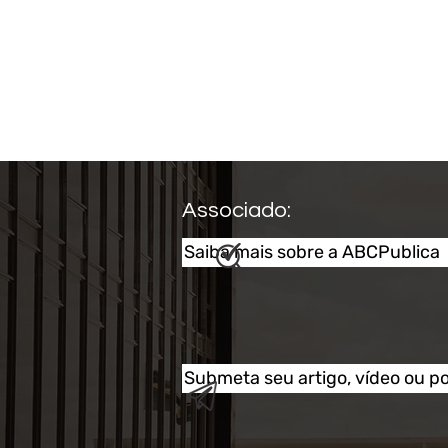
Associado:
Saiba mais sobre a ABCPublica
Artigo analisa relações
Brasil-China a partir da
Teoria da Dependência
Submeta seu artigo, vídeo ou p