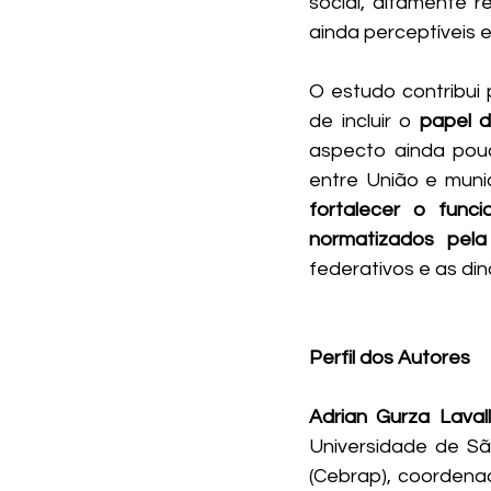
social, altamente r
ainda perceptíveis 
O estudo contribui
de incluir o
 papel 
aspecto ainda pouco
entre União e muni
fortalecer o func
normatizados pela
federativos e as din
Perfil dos Autores
Adrian Gurza Laval
Universidade de São
(Cebrap), coordenad