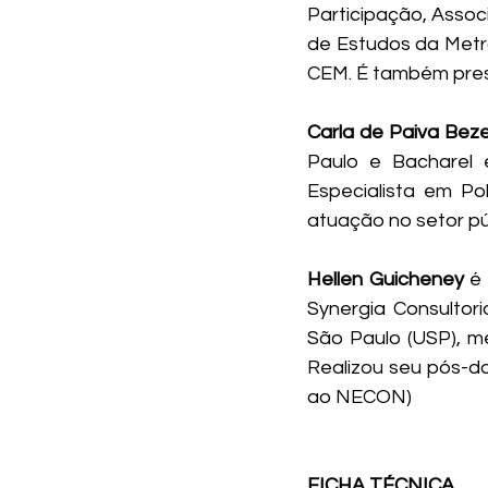
Participação, Associ
de Estudos da Metr
CEM. É também pre
Carla de Paiva Beze
Paulo e Bacharel e
Especialista em Po
atuação no setor púb
Hellen Guicheney
 é
Synergia Consultori
São Paulo (USP), me
Realizou seu pós-do
ao NECON)
FICHA TÉCNICA