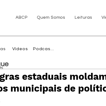
ABCP
Quem Somos
Leituras
V
ras
Vídeos
Podcasts
que
025
gras estaduais moldam
s municipais de políti
s