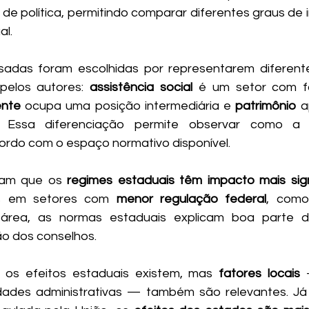
de política, permitindo comparar diferentes graus de i
al.
isadas foram escolhidas por representarem diferent
pelos autores:
 assistência social
 é um setor com fo
ente
 ocupa uma posição intermediária e 
patrimônio
 a
l. Essa diferenciação permite observar como a 
cordo com o espaço normativo disponível.
cam que os 
regimes estaduais têm impacto mais signi
os em setores com 
menor regulação federal
, como
 área, as normas estaduais explicam boa parte d
o dos conselhos. 
 os efeitos estaduais existem, mas 
fatores locais
 
dades administrativas — também são relevantes. Já 