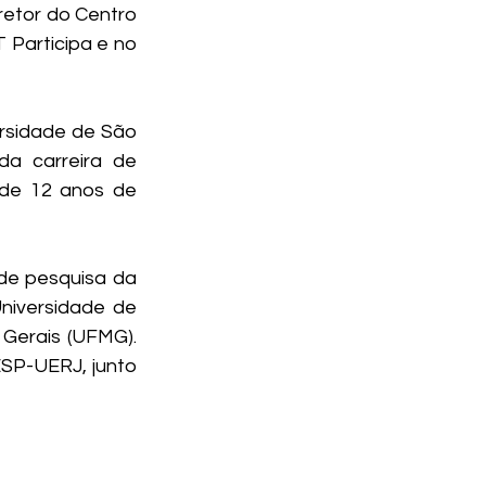
retor do Centro 
Participa e no 
rsidade de São 
a carreira de 
de 12 anos de 
de pesquisa da 
niversidade de 
Gerais (UFMG). 
ESP-UERJ, junto 