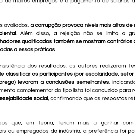
o de muitos empregos e o pagamento de salários a
s avaliados, 
a corrupção provoca níveis mais altos de 
iental
. Além disso, a rejeição não se limita a gr
lhadores qualificados também se mostram contrários a
adas a essas práticas
.
e classificar os participantes (por escolaridade, seto
prego) levaram a conclusões semelhantes
, indicand
ento complementar do tipo lista foi conduzido para 
r
esejabilidade social
, confirmando que as respostas ref
os que, em teoria, teriam mais a ganhar com
is ou empregados da indústria, a preferência foi por