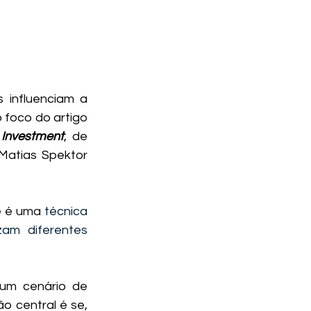
influenciam a 
percepção pública sobre o Investimento Estrangeiro Direto (IED)? Este é o foco do artigo 
 Investment
, de 
Matias Spektor 
e é uma 
técnica 
am diferentes 
um cenário de 
 central é se, 