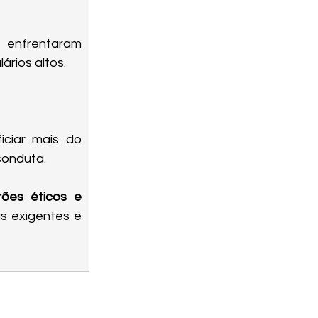
Empresas associadas à corrupção ou à degradação ambiental enfrentaram 
rios altos.
ciar mais do 
conduta.
rões éticos e 
is exigentes e 