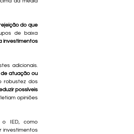
cima da média 
rejeição do que 
upos de baixa 
 investimentos 
Para reforçar a consistência dos resultados, os autores realizaram testes adicionais. 
r de atuação ou 
o robustez dos 
eduzir possíveis 
letiam opiniões 
 o IED, como 
 investimentos 