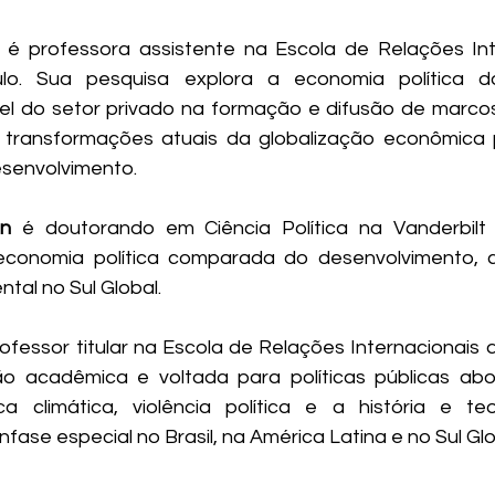
 é professora assistente na Escola de Relações Int
. Sua pesquisa explora a economia política do 
pel do setor privado na formação e difusão de marcos 
 transformações atuais da globalização econômica p
esenvolvimento.
in
 é doutorando em Ciência Política na Vanderbilt U
economia política comparada do desenvolvimento, 
ental no Sul Global.
rofessor titular na Escola de Relações Internacionais
o acadêmica e voltada para políticas públicas abo
tica climática, violência política e a história e t
nfase especial no Brasil, na América Latina e no Sul Glo