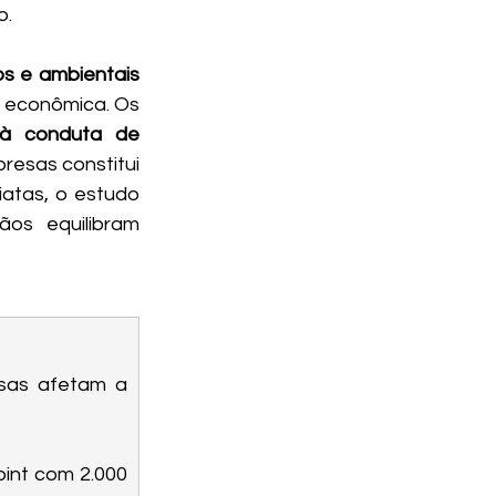
o.
os e ambientais 
 econômica. Os 
 à conduta de 
esas constitui 
atas, o estudo 
s equilibram 
sas afetam a 
int com 2.000 