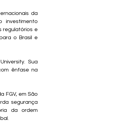
ernacionais da 
investimento 
regulatórios e 
ara o Brasil e 
niversity. Sua 
com ênfase na 
 da FGV, em São 
rda segurança 
eoria da ordem 
bal.