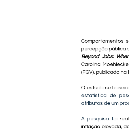
Comportamentos soc
Beyond Jobs: When C
Carolina Moehlecke 
(FGV), publicado na 
O estudo se baseia
estatística de pes
atributos de um prod
A pesquisa foi 
rea
inflação elevada, d