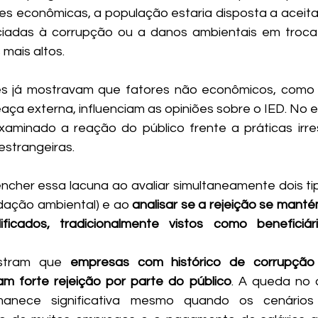
des econômicas, a população estaria disposta a aceitar
iadas à corrupção ou a danos ambientais em troca 
mais altos.
es já mostravam que fatores não econômicos, como n
a externa, influenciam as opiniões sobre o IED. No e
xaminado a reação do público frente a práticas irre
strangeiras. 
ncher essa lacuna ao avaliar simultaneamente dois ti
dação ambiental) e ao 
analisar se a rejeição se mant
ificados, tradicionalmente vistos como beneficiári
stram que 
empresas com histórico de corrupção
am forte rejeição por parte do público
. A queda no 
manece significativa mesmo quando os cenários 