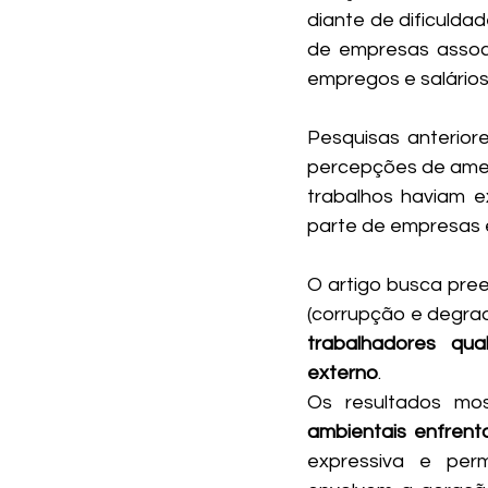
diante de dificulda
de empresas assoc
empregos e salários 
Pesquisas anterior
percepções de ameaç
trabalhos haviam e
parte de empresas e
O artigo busca pree
(corrupção e degra
trabalhadores qual
externo
.
Os resultados mo
ambientais enfrent
expressiva e per