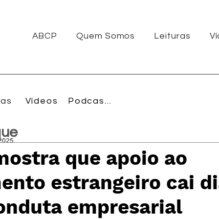
ABCP
Quem Somos
Leituras
V
ras
Vídeos
Podcasts
que
 2025
mostra que apoio ao
ento estrangeiro cai d
onduta empresarial