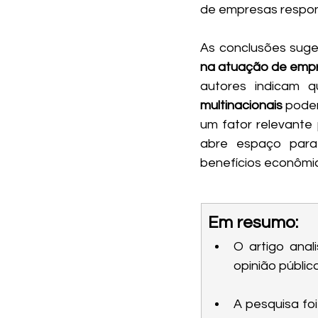
de empresas respon
As conclusões sug
na atuação de empr
autores indicam 
multinacionais
 pode
um fator relevante 
abre espaço para
benefícios econômic
Em resumo:
O artigo ana
opinião públic
A pesquisa foi