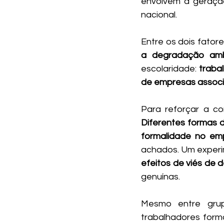
envolvem a geraçã
nacional. 
Entre os dois fatore
a degradação amb
escolaridade: 
traba
de empresas associ
Diferentes formas d
formalidade no em
achados. Um experim
efeitos de viés de d
genuínas. 
Mesmo entre grup
trabalhadores forma