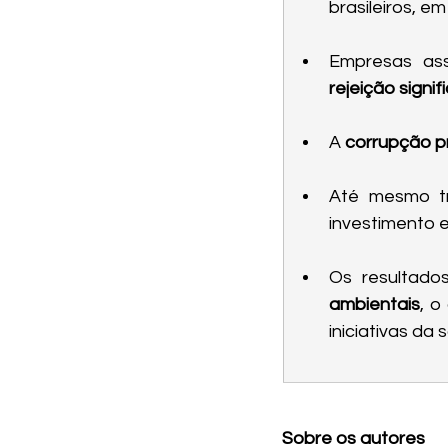
brasileiros, e
rejeição signif
A 
corrupção p
Até mesmo tr
investimento 
Os resultado
ambientais
, o
iniciativas da 
Sobre os autores