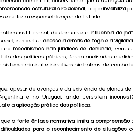
imensão conceitual, observou-se que 
a definição do
ompreensão estrutural e relacional
, o que 
invisibiliza
 p
es e reduz a responsabilização do Estado. 
olítico-institucional, destacou-se a 
influência do pa
ocial, incluindo o 
acesso a armas de fogo e a vigilân
a de 
mecanismos não jurídicos de denúncia
, como a
mbito das políticas públicas, foram analisadas medida
sistema criminal e iniciativas simbólicas de combate 
que, apesar de avanços e da existência de planos de
 Argentina e no Uruguai, ainda persistem 
inconsist
l e a aplicação prática das políticas
. 
 que a 
forte ênfase normativa limita a compreensão so
 
dificuldades para o reconhecimento de situações
 c