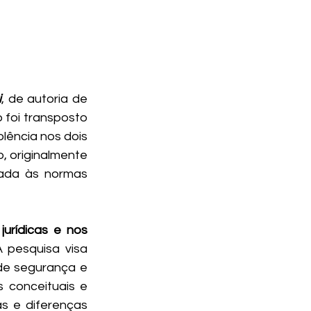
i
, de autoria de 
 foi transposto 
ência nos dois 
 originalmente 
ada às normas 
urídicas e nos 
A pesquisa visa 
de segurança e 
conceituais e 
s e diferenças 