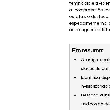
feminicídio e a violê
a compreensão das
estatais e destaca 
especialmente no q
abordagens restrita
Em resumo:
O artigo anal
planos de enf
Identifica di
invisibilizando
Destaca a inf
jurídicos de d