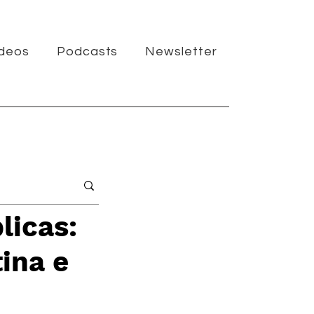
ídeos
Podcasts
Newsletter
licas:
ina e