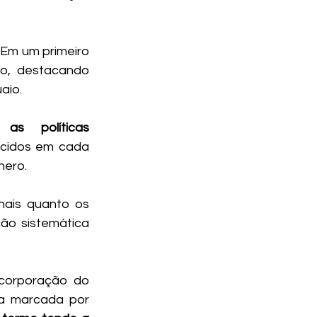
. Em um primeiro 
momento, o autor examinou a literatura especializada sobre feminicídio, destacando 
aio. 
s políticas 
cidos em cada 
ero. 
nais quanto os 
ão sistemática 
corporação do 
ma marcada por 