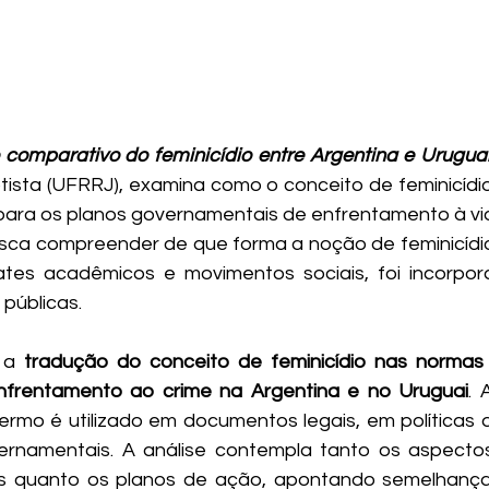
comparativo do feminicídio entre Argentina e Urugua
ptista (UFRRJ), examina como o conceito de feminicídio
 para os planos governamentais de enfrentamento à viol
sca compreender de que forma a noção de feminicídio,
tes acadêmicos e movimentos sociais, foi incorpor
 públicas.
 a 
tradução do conceito de feminicídio nas normas j
nfrentamento ao crime na Argentina e no Uruguai
. 
termo é utilizado em documentos legais, em políticas 
namentais. A análise contempla tanto os aspectos 
nais quanto os planos de ação, apontando semelhança