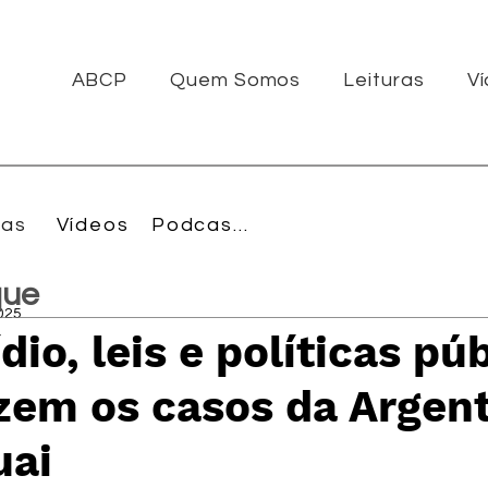
ABCP
Quem Somos
Leituras
V
ras
Vídeos
Podcasts
que
2025
dio, leis e políticas púb
zem os casos da Argent
uai