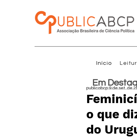
Início
Leitu
Em Desta
publicabcp
9 de set. de 
Feminicí
o que di
do Urug