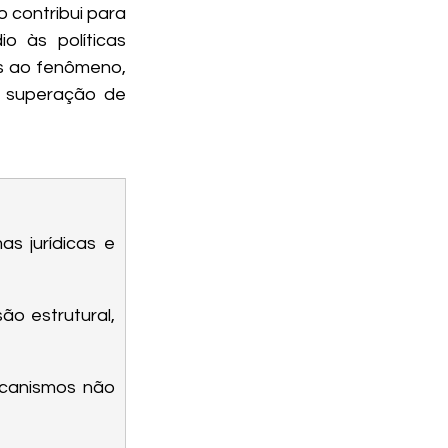
o contribui para 
 às políticas 
s ao fenômeno, 
 superação de 
s jurídicas e 
o estrutural, 
canismos não 