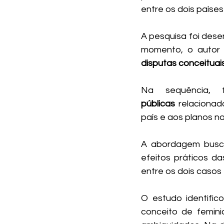
entre os dois países
A pesquisa foi desen
disputas conceituais
Na sequência, 
públicas
 relaciona
país e aos planos n
A abordagem buscou 
efeitos práticos d
entre os dois casos
O estudo identific
conceito de femini