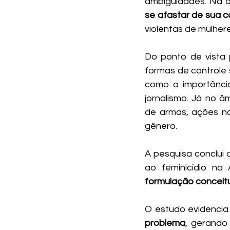
ambiguidades. Na d
se afastar de sua c
violentas de mulher
Do ponto de vista p
formas de controle s
como a importânci
jornalismo. Já no â
de armas, ações no 
gênero.
A pesquisa conclui 
ao feminicídio na
formulação conceitua
O estudo evidencia
problema
, gerando