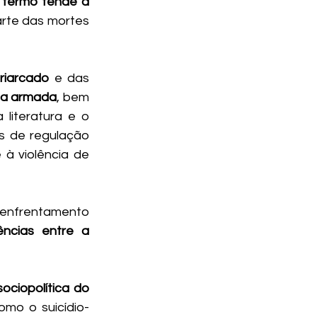
 termo tende a 
arte das mortes 
triarcado
 e das 
cia armada
, bem 
 literatura e o 
s de regulação 
à violência de 
 enfrentamento 
ências entre a 
ciopolítica do 
omo o suicídio-