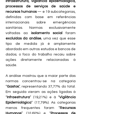
infraestrutura, vigilância epidemiológica, 
processos de serviços de saúde e 
recursos humanos
 — e 19 subcategorias, 
definidas com base em referências 
internacionais sobre emergências 
sanitárias. Normas exclusivamente 
voltadas ao 
isolamento social 
foram 
excluídas da análise
, uma vez que esse 
tipo de medida já é amplamente 
abordado em outros estudos e bancos de 
dados; o foco do trabalho recaiu sobre 
ações diretamente relacionadas à 
saúde.
A análise mostrou que a maior parte das 
normas concentrou-se na categoria 
“
Gastos
”, representando 37,77% do total. 
Em seguida vieram as ações ligadas à 
“
Infraestrutura
” (19,21%) e à “
Vigilância 
Epidemiológica
” (17,79%). As categorias 
menos frequentes foram “
Recursos 
Humanos
” (10,60%) e “
Processos de 