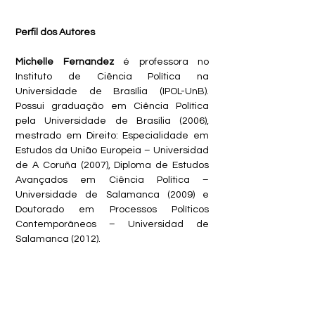
Perfil dos Autores
Michelle Fernandez
 é professora no 
Instituto de Ciência Política na 
Universidade de Brasília (IPOL-UnB). 
Possui graduação em Ciência Política 
pela Universidade de Brasília (2006), 
mestrado em Direito: Especialidade em 
Estudos da União Europeia – Universidad 
de A Coruña (2007), Diploma de Estudos 
Avançados em Ciência Política – 
Universidade de Salamanca (2009) e 
Doutorado em Processos Políticos 
Contemporâneos – Universidad de 
Salamanca (2012).
Bárbara Maia 
é professora do Instituto de 
Políticas Públicas da Universidade 
Federal do Rio Grande do Norte 
(IPP/UFRN). Doutora em Ciência Política 