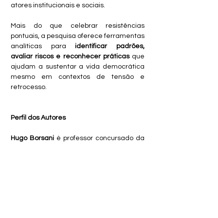
atores institucionais e sociais. 
Mais do que celebrar resistências 
pontuais, a pesquisa oferece ferramentas 
analíticas para 
identificar padrões, 
avaliar riscos e reconhecer práticas
 que 
ajudam a sustentar a vida democrática 
mesmo em contextos de tensão e 
retrocesso.
Perfil dos Autores
Hugo Borsani 
é professor concursado da 
Universidade Estadual do Norte 
Fluminense Darcy Ribeiro (UENF) e integra 
o corpo docente do Programa de Pós-
Graduação em Sociologia Política desta 
universidade.
Soraia Marcelino Vieira 
é professora 