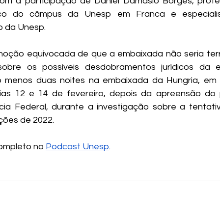
om a participação de Daniel Damásio Borges, profes
lico do câmpus da Unesp em Franca e especialis
o da Unesp. 
ção equivocada de que a embaixada não seria territór
sobre os possíveis desdobramentos jurídicos da 
o menos duas noites na embaixada da Hungria, em Br
ias 12 e 14 de fevereiro, depois da apreensão do 
cia Federal, durante a investigação sobre a tentati
ções de 2022.
ompleto no 
Podcast Unesp
.