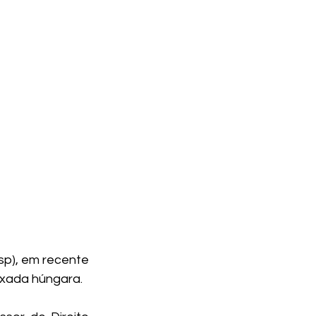
p), em recente 
xada húngara. 