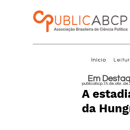
Início
Leitu
Em Desta
publicabcp
15 de abr. de
A estad
da Hung