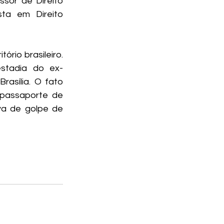
sor de Direito 
ta em Direito 
io brasileiro. 
estadia do ex-
asília. O fato 
passaporte de 
va de golpe de 