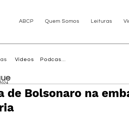
ABCP
Quem Somos
Leituras
V
ras
Vídeos
Podcasts
que
 2024
ia de Bolsonaro na emb
ria