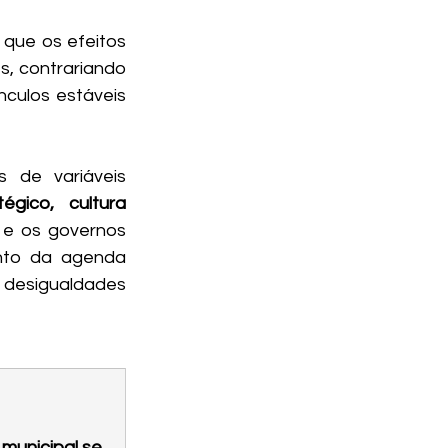
que os efeitos 
, contrariando 
culos estáveis 
 de variáveis 
gico, cultura 
e os governos 
nto da agenda 
 desigualdades 
municipal se 