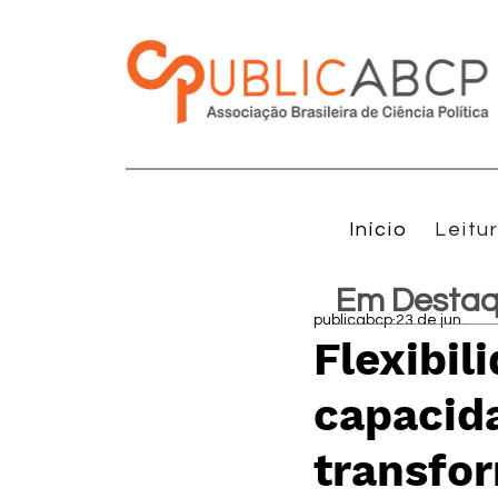
Início
Leitu
Em Desta
publicabcp
23 de jun.
Flexibil
capacida
transfor