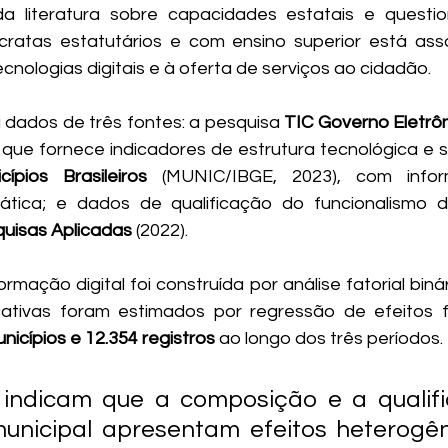
a literatura sobre capacidades estatais e questio
ratas estatutários e com ensino superior está asso
ecnologias digitais e à oferta de serviços ao cidadão.
dados de três fontes: a pesquisa 
TIC Governo Eletrô
 que fornece indicadores de estrutura tecnológica e ser
ípios Brasileiros
 (MUNIC/IBGE, 2023), com infor
ática; e dados de qualificação do funcionalismo 
quisas Aplicadas
 (2022). 
rmação digital foi construída por análise fatorial binár
icativas foram estimados por regressão de efeitos 
nicípios e 12.354 registros
 ao longo dos três períodos.
indicam que a composição e a qualifi
municipal apresentam efeitos heterogên