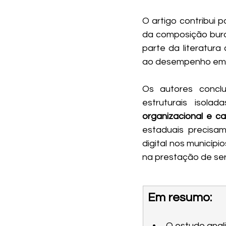
O artigo contribui 
da composição buroc
parte da literatura
ao desempenho em po
Os autores conclu
estruturais isol
organizacional e c
estaduais precisa
digital nos municíp
na prestação de ser
Em resumo:
O estudo anali