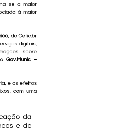
na se a maior 
ciada à maior 
nico
, do 
Cetic.br
viços digitais; 
mações sobre 
do 
Gov.Munic – 
ia, e os efeitos 
fixos, com uma 
cação da 
eos e de 