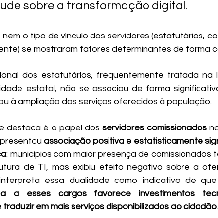
ude sobre a transformação digital. 
nem o tipo de vínculo dos servidores (estatutários, co
nte) se mostraram fatores determinantes de forma co
ional dos estatutários, frequentemente tratada na l
idade estatal, não se associou de forma significati
s ou à ampliação dos serviços oferecidos à população.
e destaca é o papel dos 
servidores comissionados
 n
apresentou 
associação positiva e estatisticamente sign
ca
: municípios com maior presença de comissionados t
utura de TI, mas exibiu efeito negativo sobre a ofer
 interpreta essa dualidade como indicativo de que
ada a esses cargos favorece investimentos tecn
traduzir em mais serviços disponibilizados ao cidadão