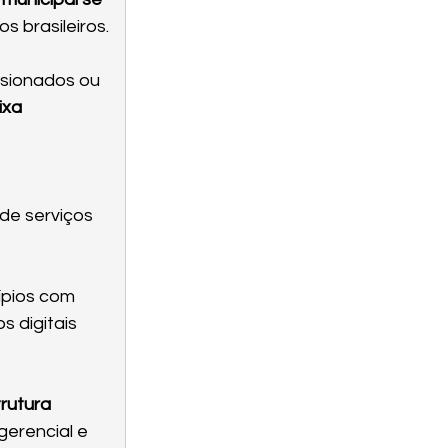
os brasileiros.
ssionados ou 
ixa 
 
de serviços 
ípios com 
 digitais 
rutura 
 gerencial e 