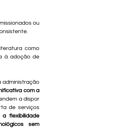
missionados ou 
nsistente. 
iteratura como 
va à adoção de 
a administração 
ificativa com a 
endem a dispor 
ta de serviços 
 
a flexibilidade 
ológicos sem 
. 