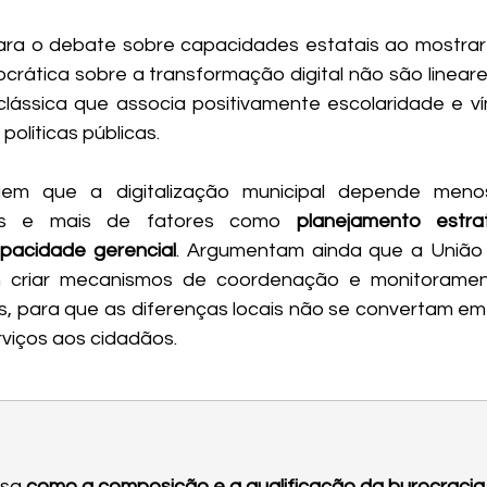
para o debate sobre capacidades estatais ao mostrar 
rática sobre a transformação digital não são lineares
 clássica que associa positivamente escolaridade e vín
líticas públicas. 
em que a digitalização municipal depende menos
adas e mais de fatores como
 planejamento estraté
apacidade gerencial
. Argumentam ainda que a União 
m criar mecanismos de coordenação e monitorame
ios, para que as diferenças locais não se convertam em
viços aos cidadãos.
sa 
como a composição e a qualificação da burocracia 