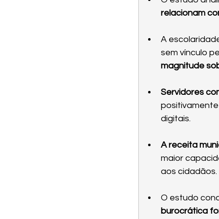
relacionam co
A escolaridade
sem vínculo 
magnitude sob
Servidores co
positivamente
digitais.
A receita muni
maior capacid
aos cidadãos.
O estudo concl
burocrática f