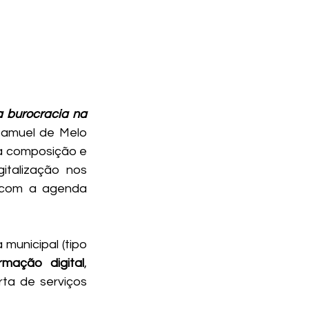
 burocracia na 
Samuel de Melo 
a composição e 
italização nos 
l com a agenda 
municipal (tipo 
rmação digital
, 
ta de serviços 