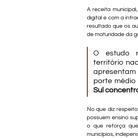
A receita municipal
digital e com a infr
resultado que os au
de maturidade da go
O estudo r
território na
apresentam n
porte médio 
Sul concentr
No que diz respeito
possuem ensino supe
o que reforça que
municípios, indepe