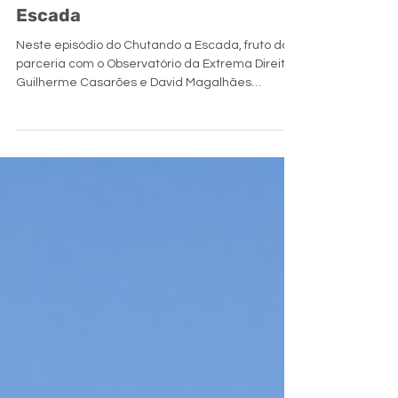
pesquisadora no Chutando a
Escada
Neste episódio do Chutando a Escada, fruto da
parceria com o Observatório da Extrema Direita,
Guilherme Casarões e David Magalhães
recebem Carolina Pedroso, professora da
UNIFESP, doutora pelo programa Santiago
Dantas (UNESP, Unicamp e PUC-SP) e uma das
principais referências no país sobre Venezuela e
política externa latino-americana, para discutir a
ascensão da direita radical na região. A
conversa parte da Venezuela, onde a
pesquisadora descreve como o chavismo
funcionou c