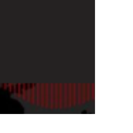
de 2026 e mediado por Sergio Simoni Jr (DCP-
USP), tratou das relações entre civis e militares
em perspectiva comparada, com ênfase nos
processos de militarização de