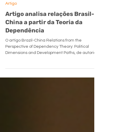
publicabcp
há 3 dias
Artigo
Artigo analisa relações Brasil-
China a partir da Teoria da
Dependência
O artigo Brazil-China Relations from the
Perspective of Dependency Theory: Political
Dimensions and Development Paths, de autoria
de Sérgio Braga (UFPR) e Angelita Matos Souza
(UNESP), foi publicado na revista International
Critical Thought, periódico da Chinese Academy
of Social Sciences em parceria com a
Routledge/Taylor & Francis. O trabalho examina
as trajetórias históricas e contemporâneas de
Brasil e China a partir da Teoria da Dependência,
formulada originalmente por F