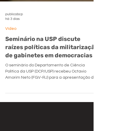
publicabcp
há 3 dias
Vídeo
Seminário na USP discute
raízes políticas da militarização
de gabinetes em democracias
O seminário do Departamento de Ciência
Política da USP (DCP/USP) recebeu Octavio
Amorim Neto (FGV-RJ) para a apresentação do
livro Presidentialism and Civil-Military Relations:
Brazil in Comparative Perspective, escrito em
coautoria com Igor Acácio (California State
University). O encontro, realizado em 17 de maio